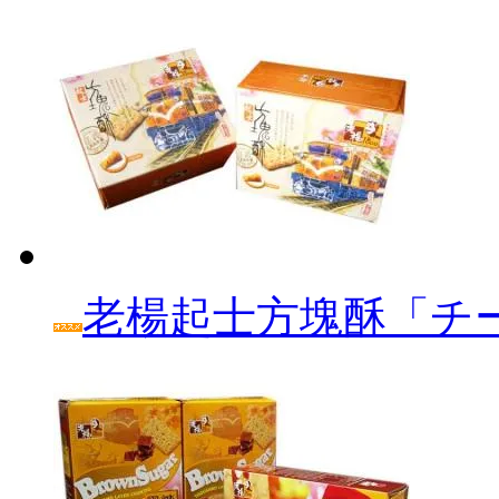
老楊起士方塊酥「チ