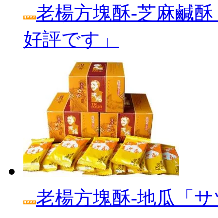
老楊方塊酥‐芝麻鹹酥
好評です」
老楊方塊酥‐地瓜「サ