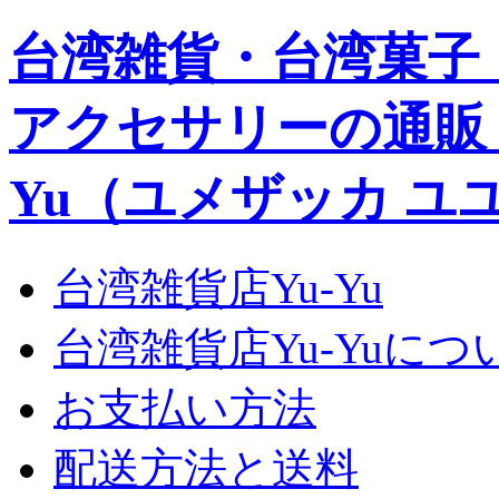
台湾雑貨・台湾菓子
アクセサリーの通販｜Yu
Yu（ユメザッカ ユ
台湾雑貨店Yu-Yu
台湾雑貨店Yu-Yuにつ
お支払い方法
配送方法と送料