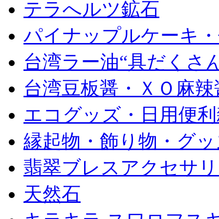
テラへルツ鉱石
パイナップルケーキ・
台湾ラー油“具だくさん
台湾豆板醤・ＸＯ麻辣
エコグッズ・日用便利
縁起物・飾り物・グッ
翡翠ブレスアクセサリ
天然石