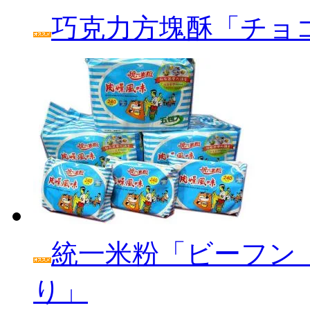
巧克力方塊酥「チョ
統一米粉「ビーフン
り」