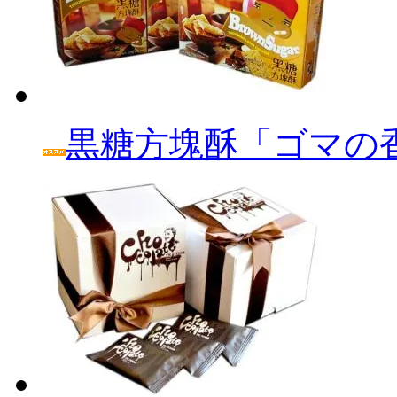
黒糖方塊酥「ゴマの