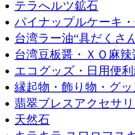
テラへルツ鉱石
パイナップルケーキ・
台湾ラー油“具だくさん
台湾豆板醤・ＸＯ麻辣
エコグッズ・日用便利
縁起物・飾り物・グッ
翡翠ブレスアクセサリ
天然石