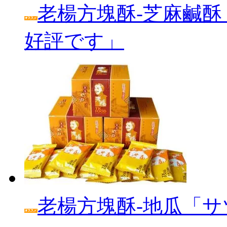
老楊方塊酥‐芝麻鹹酥
好評です」
老楊方塊酥‐地瓜「サ