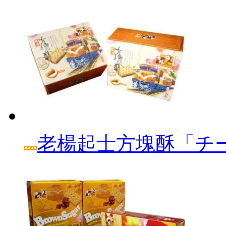
老楊起士方塊酥「チ