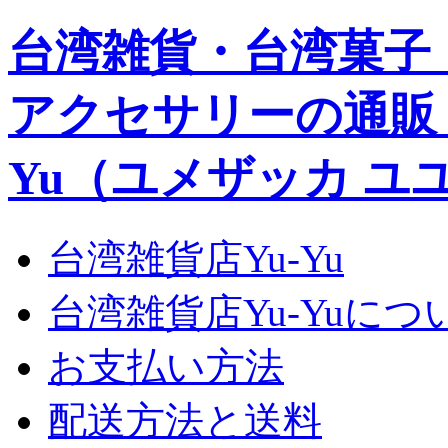
台湾雑貨・台湾菓子
アクセサリーの通販｜Yu
Yu（ユメザッカ ユ
台湾雑貨店Yu-Yu
台湾雑貨店Yu-Yuにつ
お支払い方法
配送方法と送料