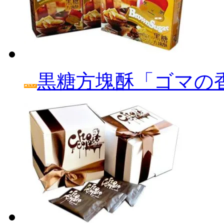
黒糖方塊酥「ゴマの