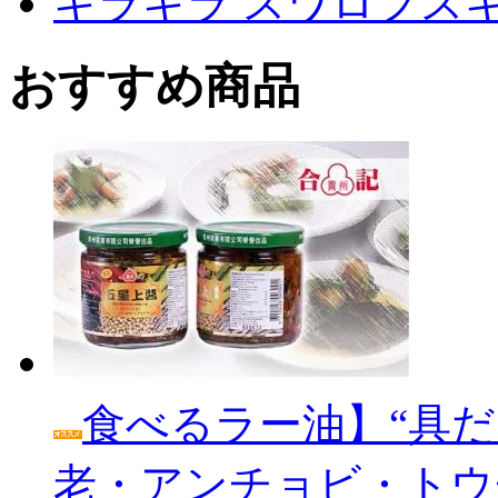
キラキラ スワロフス
おすすめ商品
食べるラー油】“具だ
老・アンチョビ・トウ