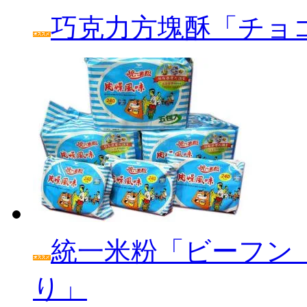
巧克力方塊酥「チョ
統一米粉「ビーフン
り」