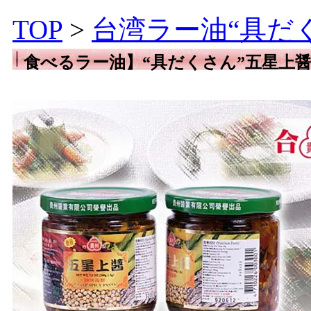
TOP
>
台湾ラー油“具だ
食べるラー油】“具だくさん”五星上
口