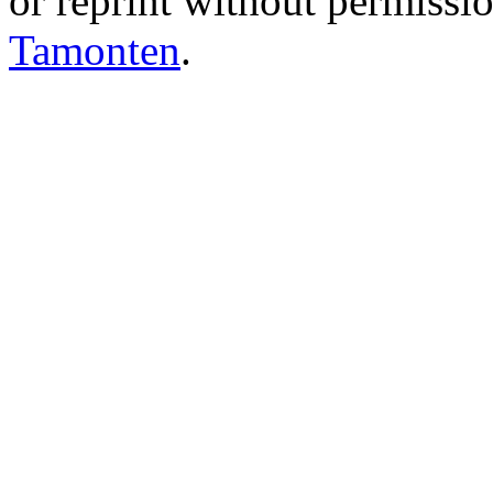
or reprint without permissio
Tamonten
.