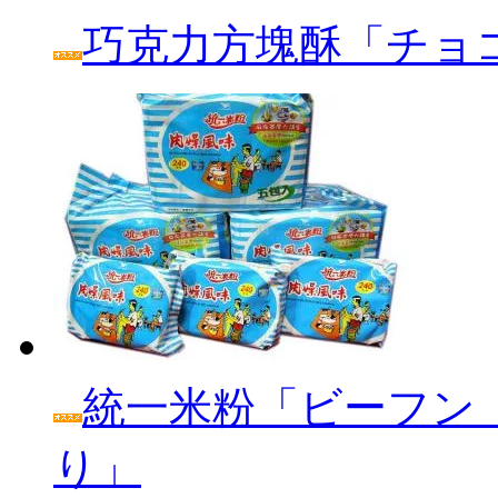
巧克力方塊酥「チョ
統一米粉「ビーフン
り」