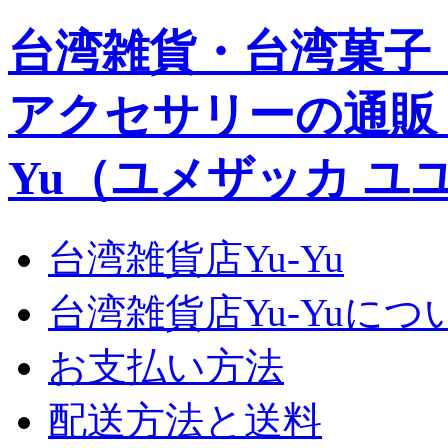
台湾雑貨・台湾菓子
アクセサリーの通販｜Yu
Yu（ユメザッカ ユ
台湾雑貨店Yu-Yu
台湾雑貨店Yu-Yuにつ
お支払い方法
配送方法と送料