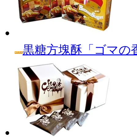
黒糖方塊酥「ゴマの