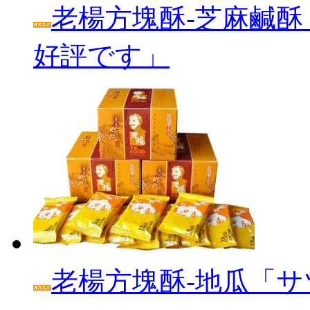
老楊方塊酥‐芝麻鹹酥
好評です」
老楊方塊酥‐地瓜「サ