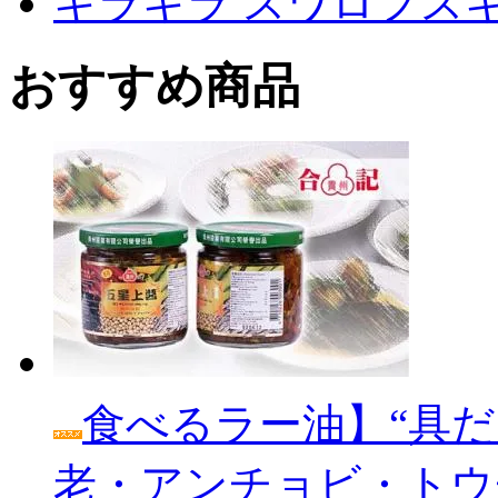
キラキラ スワロフス
おすすめ商品
食べるラー油】“具だ
老・アンチョビ・トウ