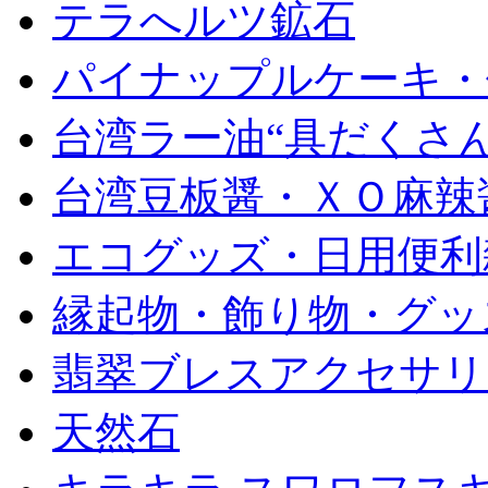
テラへルツ鉱石
パイナップルケーキ・
台湾ラー油“具だくさん
台湾豆板醤・ＸＯ麻辣
エコグッズ・日用便利
縁起物・飾り物・グッ
翡翠ブレスアクセサリ
天然石