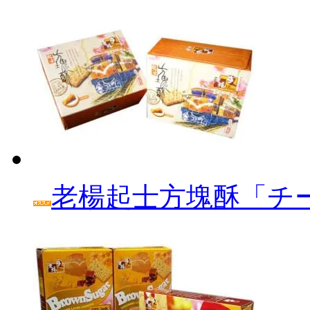
老楊起士方塊酥「チ