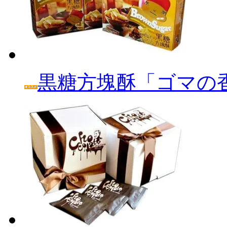
黒糖方塊酥「ゴマの