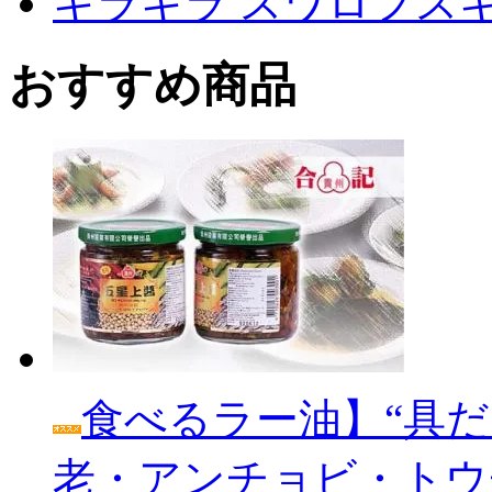
キラキラ スワロフス
おすすめ商品
食べるラー油】“具だ
老・アンチョビ・トウ