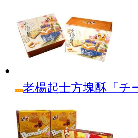
老楊起士方塊酥「チ