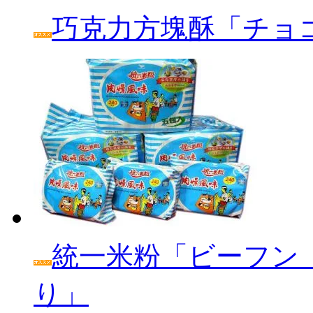
巧克力方塊酥「チョ
統一米粉「ビーフン
り」