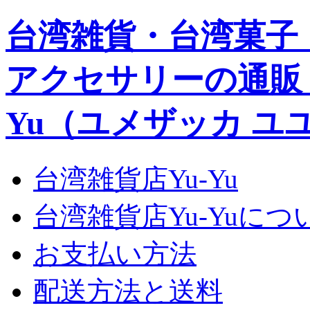
台湾雑貨・台湾菓子
アクセサリーの通販｜Yu
Yu（ユメザッカ ユ
台湾雑貨店Yu-Yu
台湾雑貨店Yu-Yuにつ
お支払い方法
配送方法と送料