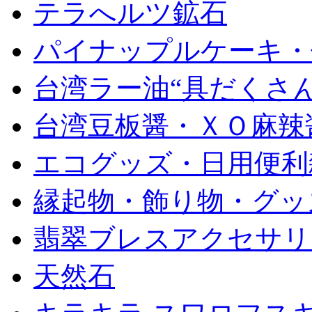
テラへルツ鉱石
パイナップルケーキ・
台湾ラー油“具だくさん
台湾豆板醤・ＸＯ麻辣
エコグッズ・日用便利
縁起物・飾り物・グッ
翡翠ブレスアクセサリ
天然石