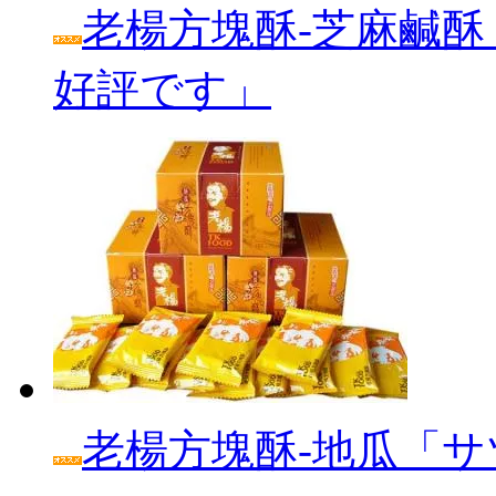
老楊方塊酥‐芝麻鹹酥
好評です」
老楊方塊酥‐地瓜「サ