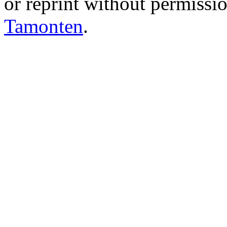
or reprint without permissio
Tamonten
.