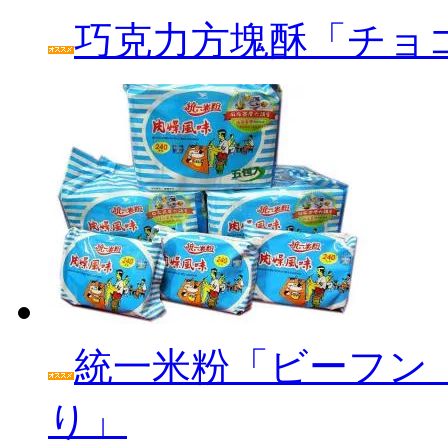
巧克力方塊酥「チョ
統一米粉「ビーフン
り」