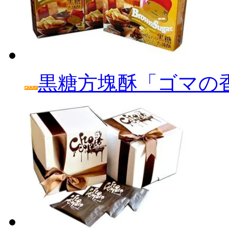
黒糖方塊酥「ゴマの