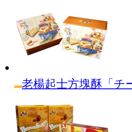
老楊起士方塊酥「チ