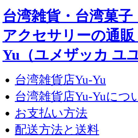
台湾雑貨・台湾菓子
アクセサリーの通販｜Yu
Yu（ユメザッカ ユ
台湾雑貨店Yu-Yu
台湾雑貨店Yu-Yuにつ
お支払い方法
配送方法と送料