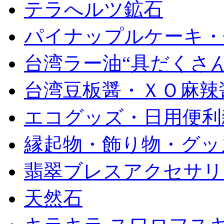
テラへルツ鉱石
パイナップルケーキ・
台湾ラー油“具だくさん
台湾豆板醤・ＸＯ麻辣
エコグッズ・日用便利
縁起物・飾り物・グッ
翡翠ブレスアクセサリ
天然石