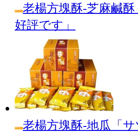
老楊方塊酥‐芝麻鹹酥
好評です」
老楊方塊酥‐地瓜「サ