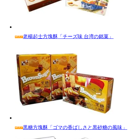
老楊起士方塊酥「チーズ味 台湾の銘菓」
黒糖方塊酥「ゴマの香ばしさと黒砂糖の風味」