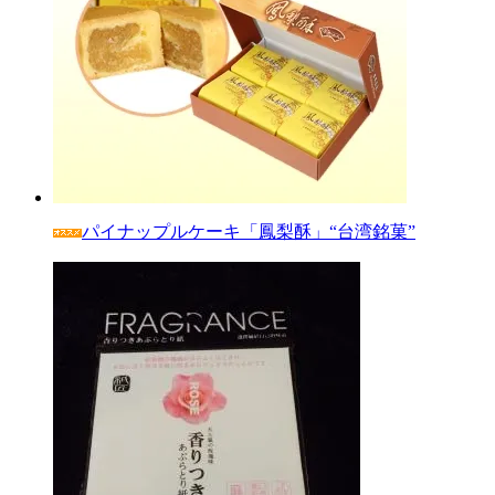
パイナップルケーキ「鳳梨酥」“台湾銘菓”