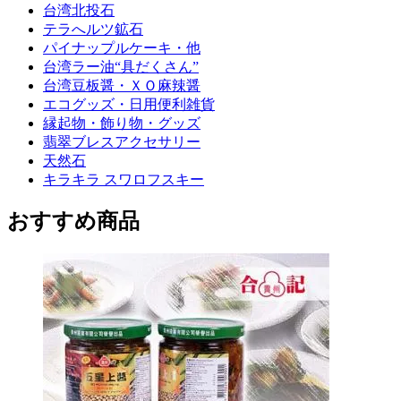
台湾北投石
テラへルツ鉱石
パイナップルケーキ・他
台湾ラー油“具だくさん”
台湾豆板醤・ＸＯ麻辣醤
エコグッズ・日用便利雑貨
縁起物・飾り物・グッズ
翡翠ブレスアクセサリー
天然石
キラキラ スワロフスキー
おすすめ商品