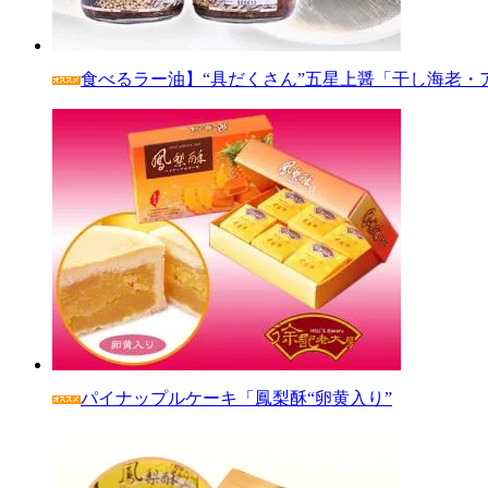
食べるラー油】“具だくさん”五星上醤「干し海老・
パイナップルケーキ「鳳梨酥“卵黄入り”