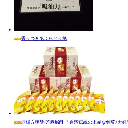
香りつきあぶらとり紙
老楊方塊酥‐芝麻鹹酥 「台湾伝統の上品な銘菓♪大好