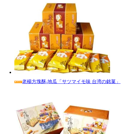
老楊方塊酥‐地瓜「サツマイモ味 台湾の銘菓」