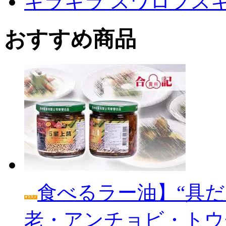
キラキラ スワロフス
おすすめ商品
食べるラー油】“具だ
老・アンチョビ・トウ