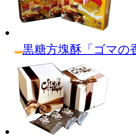
黒糖方塊酥「ゴマの