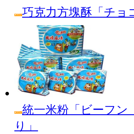
巧克力方塊酥「チョ
統一米粉「ビーフン
り」