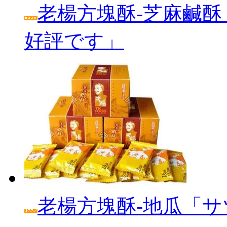
老楊方塊酥‐芝麻鹹酥
好評です」
老楊方塊酥‐地瓜「サ