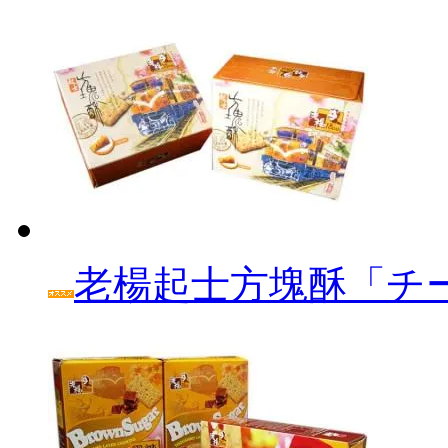
老楊起士方塊酥「チ