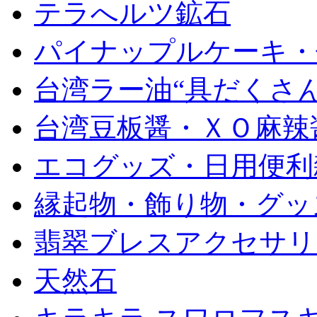
テラへルツ鉱石
パイナップルケーキ・
台湾ラー油“具だくさん
台湾豆板醤・ＸＯ麻辣
エコグッズ・日用便利
縁起物・飾り物・グッ
翡翠ブレスアクセサリ
天然石