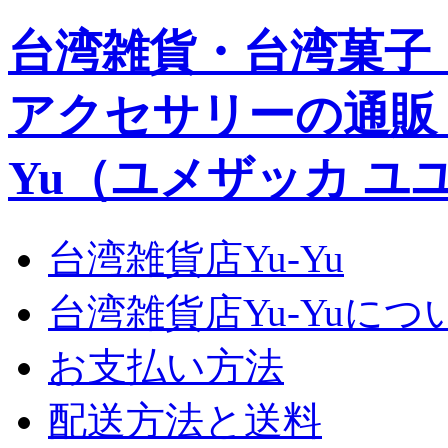
台湾雑貨・台湾菓子
アクセサリーの通販｜Yu
Yu（ユメザッカ ユ
台湾雑貨店Yu-Yu
台湾雑貨店Yu-Yuにつ
お支払い方法
配送方法と送料