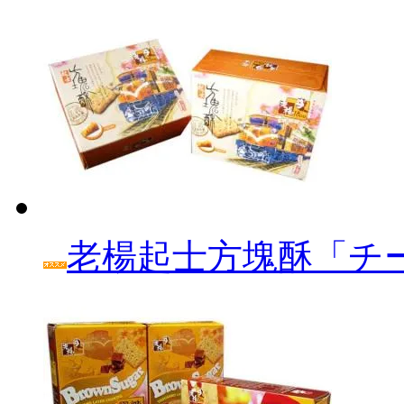
老楊起士方塊酥「チ