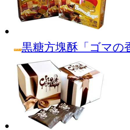
黒糖方塊酥「ゴマの