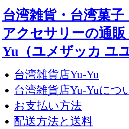
台湾雑貨・台湾菓子
アクセサリーの通販｜Yu
Yu（ユメザッカ ユ
台湾雑貨店Yu-Yu
台湾雑貨店Yu-Yuにつ
お支払い方法
配送方法と送料