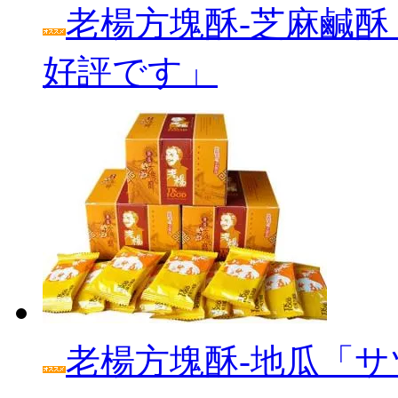
老楊方塊酥‐芝麻鹹酥
好評です」
老楊方塊酥‐地瓜「サ