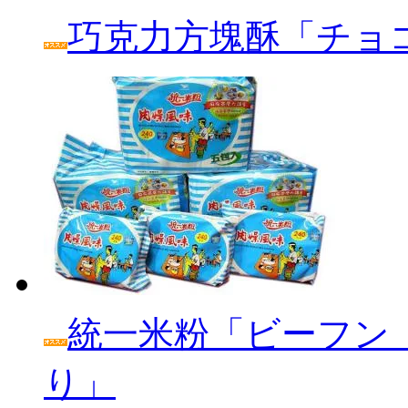
巧克力方塊酥「チョ
統一米粉「ビーフン
り」