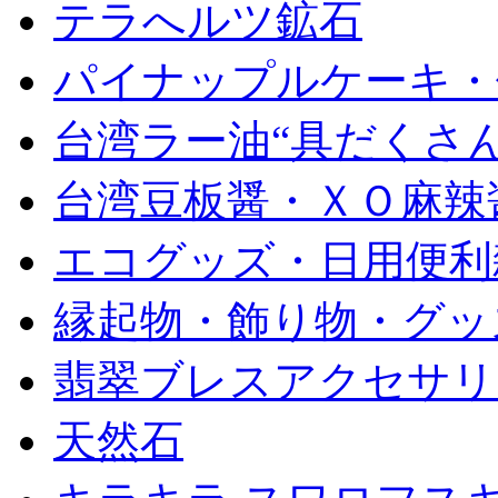
テラへルツ鉱石
パイナップルケーキ・
台湾ラー油“具だくさん
台湾豆板醤・ＸＯ麻辣
エコグッズ・日用便利
縁起物・飾り物・グッ
翡翠ブレスアクセサリ
天然石