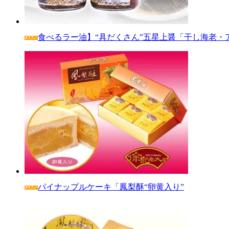
食べるラー油】“具だくさん”五星上醤「干し海老・
パイナップルケーキ「鳳梨酥“卵黄入り”