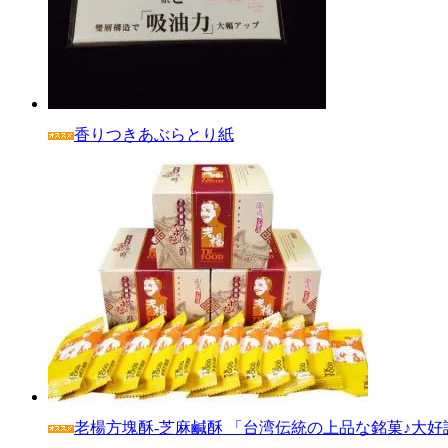
香りつきあぶらとり紙
老楊方塊酥‐芝麻鹹酥 「台湾伝統の上品な銘菓♪大好