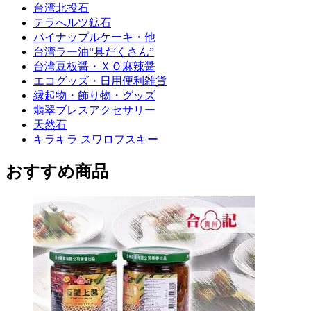
台湾北投石
テラへルツ鉱石
パイナップルケーキ・他
台湾ラー油“具だくさん”
台湾豆板醤・ＸＯ麻辣醤
エコグッズ・日用便利雑貨
縁起物・飾り物・グッズ
翡翠ブレスアクセサリー
天然石
キラキラ スワロフスキー
おすすめ商品