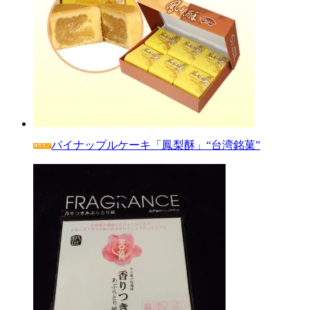
パイナップルケーキ「鳳梨酥」“台湾銘菓”