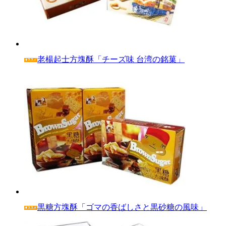
老楊起士方塊酥「チーズ味 台湾の銘菓」
黒糖方塊酥「ゴマの香ばしさと黒砂糖の風味」