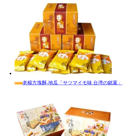
老楊方塊酥‐地瓜「サツマイモ味 台湾の銘菓」