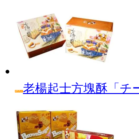
老楊起士方塊酥「チ