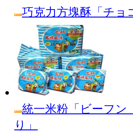
巧克力方塊酥「チョ
統一米粉「ビーフン
り」