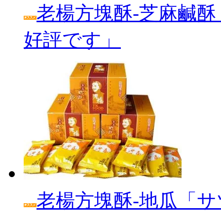
老楊方塊酥‐芝麻鹹酥
好評です」
老楊方塊酥‐地瓜「サ