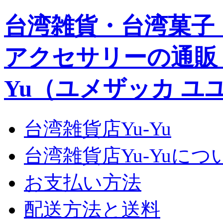
台湾雑貨・台湾菓子
アクセサリーの通販｜Yu
Yu（ユメザッカ ユ
台湾雑貨店Yu-Yu
台湾雑貨店Yu-Yuにつ
お支払い方法
配送方法と送料