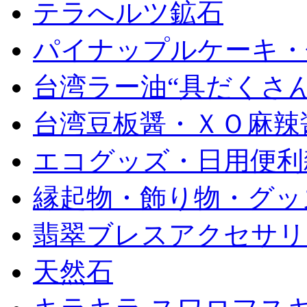
テラへルツ鉱石
パイナップルケーキ・
台湾ラー油“具だくさん
台湾豆板醤・ＸＯ麻辣
エコグッズ・日用便利
縁起物・飾り物・グッ
翡翠ブレスアクセサリ
天然石