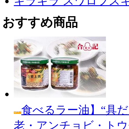
キラキラ スワロフス
おすすめ商品
食べるラー油】“具だ
老・アンチョビ・トウ