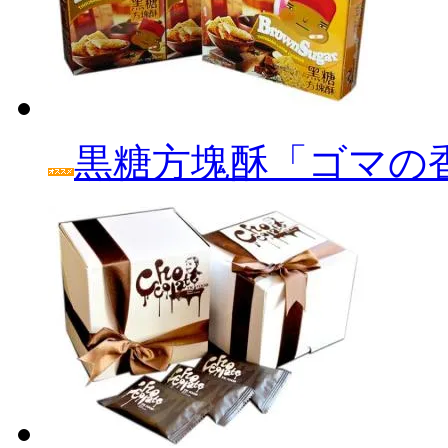
黒糖方塊酥「ゴマの