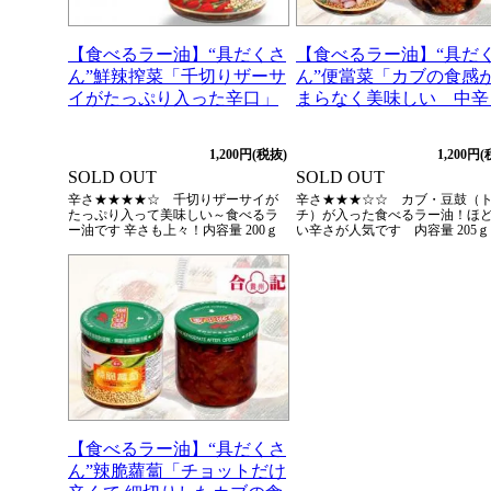
【食べるラー油】“具だくさ
【食べるラー油】“具だ
ん”鮮辣搾菜「千切りザーサ
ん”便當菜「カブの食感
イがたっぷり入った辛口」
まらなく美味しい 中辛
1,200円(税抜)
1,200円
SOLD OUT
SOLD OUT
辛さ★★★★☆ 千切りザーサイが
辛さ★★★☆☆ カブ・豆鼓（
たっぷり入って美味しい～食べるラ
チ）が入った食べるラー油！ほ
ー油です 辛さも上々！内容量 200ｇ
い辛さが人気です 内容量 205ｇ
【食べるラー油】“具だくさ
ん”辣脆蘿蔔「チョットだけ