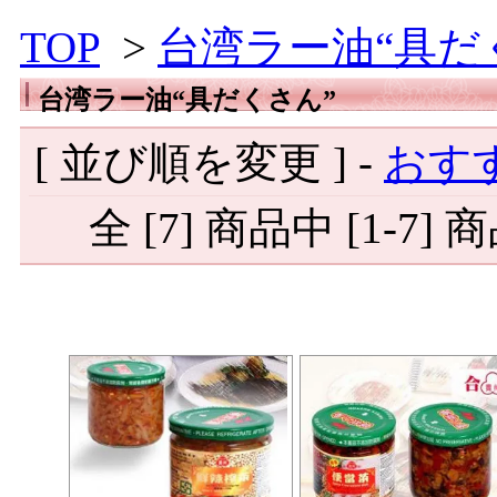
TOP
>
台湾ラー油“具だ
台湾ラー油“具だくさん”
[ 並び順を変更 ] -
おす
全 [7] 商品中 [1-