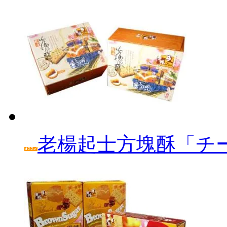
老楊起士方塊酥「チ