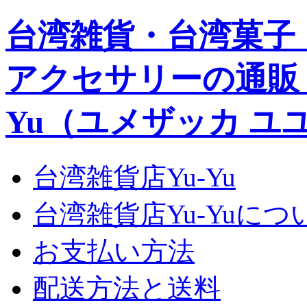
台湾雑貨・台湾菓子
アクセサリーの通販｜Yu
Yu（ユメザッカ ユ
台湾雑貨店Yu-Yu
台湾雑貨店Yu-Yuにつ
お支払い方法
配送方法と送料