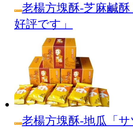
老楊方塊酥‐芝麻鹹酥
好評です」
老楊方塊酥‐地瓜「サ