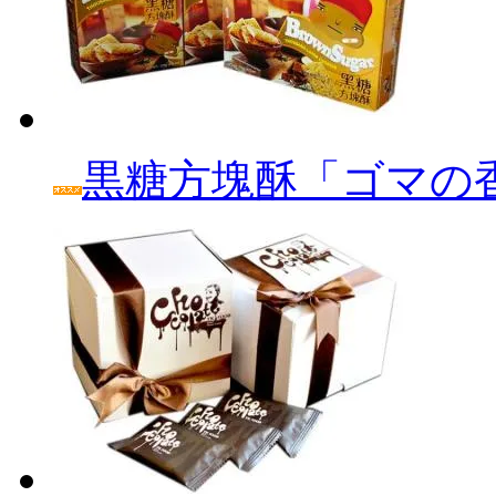
黒糖方塊酥「ゴマの