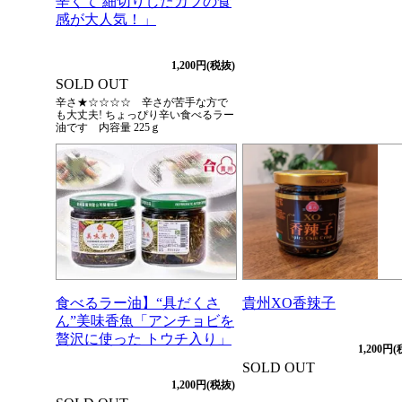
辛くて 細切りしたカブの食
感が大人気！」
1,200円(税抜)
SOLD OUT
辛さ★☆☆☆☆ 辛さが苦手な方で
も大丈夫! ちょっぴり辛い食べるラー
油です 内容量 225ｇ
食べるラー油】“具だくさ
貴州XO香辣子
ん”美味香魚「アンチョビを
贅沢に使った トウチ入り」
1,200円
SOLD OUT
1,200円(税抜)