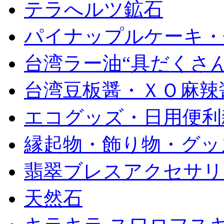
テラへルツ鉱石
パイナップルケーキ・
台湾ラー油“具だくさん
台湾豆板醤・ＸＯ麻辣
エコグッズ・日用便利
縁起物・飾り物・グッ
翡翠ブレスアクセサリ
天然石