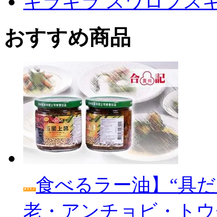
キラキラ スワロフス
おすすめ商品
食べるラー油】“具だ
老・アンチョビ・トウ