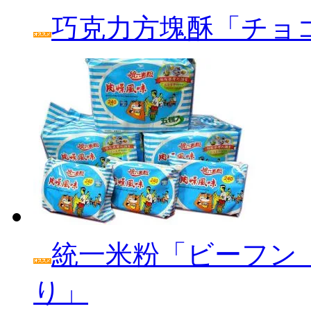
巧克力方塊酥「チョ
統一米粉「ビーフン
り」